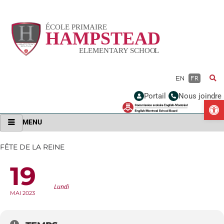
Vignette
EN
FR
Portail
Nous joindre
Ou
MENU
FÊTE DE LA REINE
19
FÊTE DE LA REINE
Lundi
MAI 2023