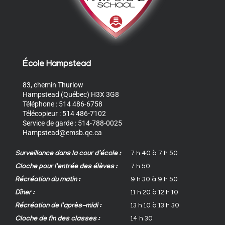
École Hampstead
83, chemin Thurlow
Hampstead (Québec) H3X 3G8
Téléphone : 514 486-6758
Télécopieur : 514 486-7102
Service de garde : 514-788-0025
Hampstead@emsb.qc.ca
Surveillance dans la cour d'école :
7 h 40 à 7 h 50
Cloche pour l'entrée des élèves :
7 h 50
Récréation du matin :
9 h 30 à 9 h 50
Dîner :
11 h 20 à 12 h 10
Récréation de l'après-midi :
13 h 10 à 13 h 30
Cloche de fin des classes :
14 h 30