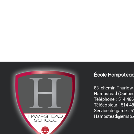
École Hampstea
83, chemin Thurlow
Hampstead (Québec
Téléphone : 514 486
Télécopieur : 514 4
Service de garde : 
Hampstead@emsb.