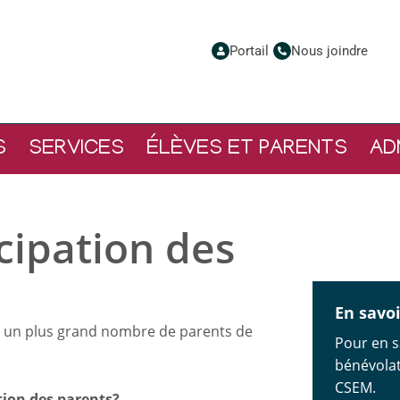
Portail
Nous joindre
S
SERVICES
ÉLÈVES ET PARENTS
AD
cipation des
En savoi
à un plus grand nombre de parents de
Pour en s
bénévolat 
CSEM.
tion des parents?