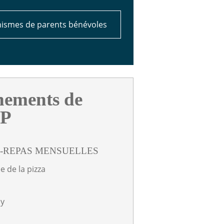
ismes de parents bénévoles
nements de
PP
-REPAS MENSUELLES
e de la pizza
y