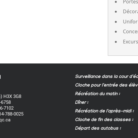
Portes
Décora
Unifo
Conce
Excurs
Surveillance dans la cour d'éc
d
Cloche pour l'entrée des élèv
Récréation du matin :
) H3X 3G8
-6758
Dîner :
86-7102
Récréation de l'après-midi :
514-788-0025
qc.ca
Cloche de fin des classes :
Départ des autobus :