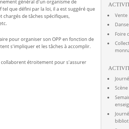
tionnement général d'un organisme de
ACTIVI
 tel que défini par la loi, il a est suggéré que
Vente 
t chargés de tâches spécifiques,
etc.
Danse
Foire 
ire pour organiser son OPP en fonction de
Collec
tent s'impliquer et les tâches à accomplir.
monna
t collaborent étroitement pour s'assurer
ACTIVI
Journé
Scène
Semain
ensei
Journé
biblio