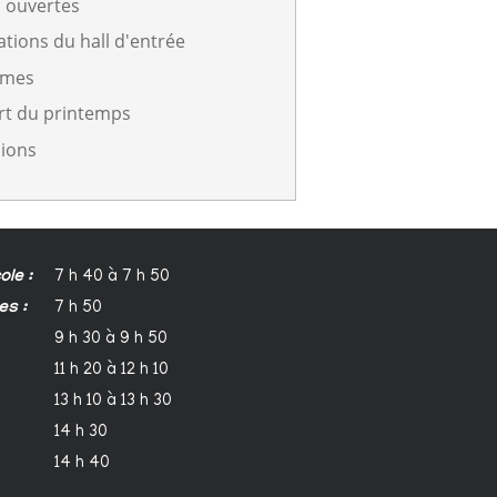
 ouvertes
tions du hall d'entrée
rmes
rt du printemps
ions
ole :
7 h 40 à 7 h 50
es :
7 h 50
9 h 30 à 9 h 50
11 h 20 à 12 h 10
13 h 10 à 13 h 30
14 h 30
14 h 40