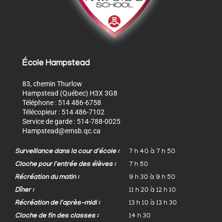
École Hampstead
83, chemin Thurlow
Hampstead (Québec) H3X 3G8
Téléphone : 514 486-6758
Télécopieur : 514 486-7102
Service de garde : 514-788-0025
Hampstead@emsb.qc.ca
Surveillance dans la cour d'école :
7 h 40 à 7 h 50
Cloche pour l'entrée des élèves :
7 h 50
Récréation du matin :
9 h 30 à 9 h 50
Dîner :
11 h 20 à 12 h 10
Récréation de l'après-midi :
13 h 10 à 13 h 30
Cloche de fin des classes :
14 h 30