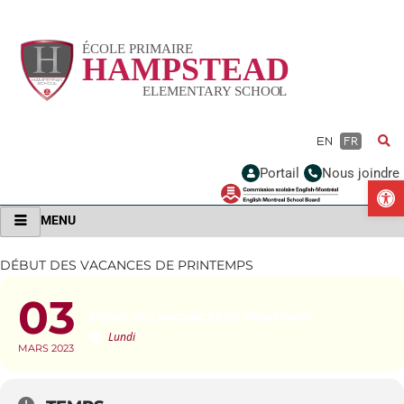
Vignette
EN
FR
Portail
Nous joindre
Ou
MENU
DÉBUT DES VACANCES DE PRINTEMPS
03
DÉBUT DES VACANCES DE PRINTEMPS
Lundi
MARS 2023