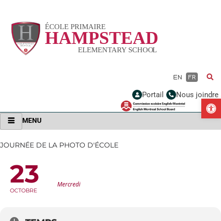
Vignette
EN
FR
Portail
Nous joindre
Ou
MENU
JOURNÉE DE LA PHOTO D'ÉCOLE
23
JOURNÉE DE LA PHOTO D'ÉCOLE
Mercredi
OCTOBRE