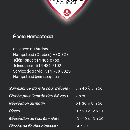
École Hampstead
83, chemin Thurlow
Hampstead (Québec) H3X 3G8
Téléphone : 514 486-6758
Télécopieur : 514 486-7102
Service de garde : 514-788-0025
Hampstead@emsb.qc.ca
Surveillance dans la cour d'école :
7 h 40 à 7 h 50
Cloche pour l'entrée des élèves :
7 h 50
Récréation du matin :
9 h 30 à 9 h 50
Dîner :
11 h 20 à 12 h 10
Récréation de l'après-midi :
13 h 10 à 13 h 30
Cloche de fin des classes :
14 h 30