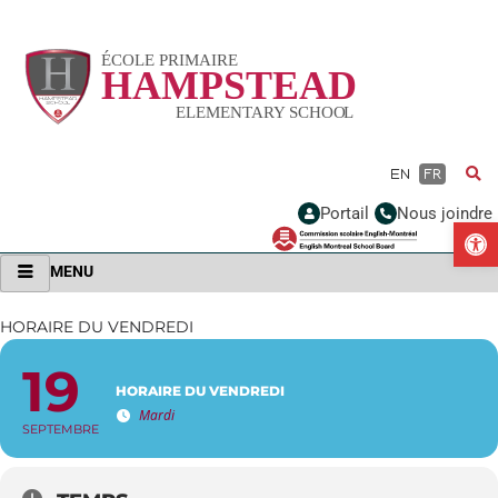
Vignette
EN
FR
Portail
Nous joindre
Ou
MENU
HORAIRE DU VENDREDI
19
HORAIRE DU VENDREDI
Mardi
SEPTEMBRE