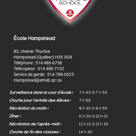
École Hampstead
83, chemin Thurlow
Hampstead (Québec) H3X 3G8
Téléphone : 514 486-6758
Télécopieur : 514 486-7102
Service de garde : 514-788-0025
Hampstead@emsb.qc.ca
Surveillance dans la cour d'école :
7 h 40 à 7 h 50
Cloche pour l'entrée des élèves :
7 h 50
Récréation du matin :
9 h 30 à 9 h 50
Dîner :
11 h 20 à 12 h 10
Récréation de l'après-midi :
13 h 10 à 13 h 30
Cloche de fin des classes :
14 h 30