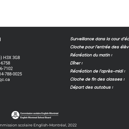
Surveillance dans la cour d'éc
d
Cloche pour l'entrée des élèv
Récréation du matin :
) H3X 3G8
-6758
Dîner :
86-7102
Récréation de l'après-midi :
514-788-0025
qc.ca
Cloche de fin des classes :
Départ des autobus :
mission scolaire English-Montréal, 2022