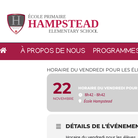
Vignette
À PROPOS DE NOUS
PROGRAMME
HORAIRE DU VENDREDI POUR LES ÉL
22
HORAIRE DU VENDREDI POUR 
8h42 - 8h42
NOVEMBRE
École Hampstead
DÉTAILS DE L'ÉVÉNEME
Horaire du vendredi pour les élèves