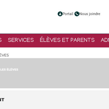
Portail
Nous joindre
S
SERVICES
ÉLÈVES ET PARENTS
AD
ÈVES
LES ÉLÈVES
NT