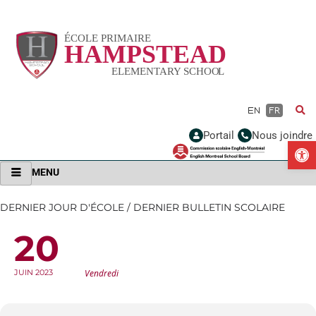
Vignette
EN
FR
Portail
Nous joindre
Ou
MENU
DERNIER JOUR D'ÉCOLE / DERNIER BULLETIN SCOLAIRE
20
DERNIER JOUR D'ÉCOLE / DERNIER BULLETIN
SCOLAIRE
JUIN 2023
Vendredi