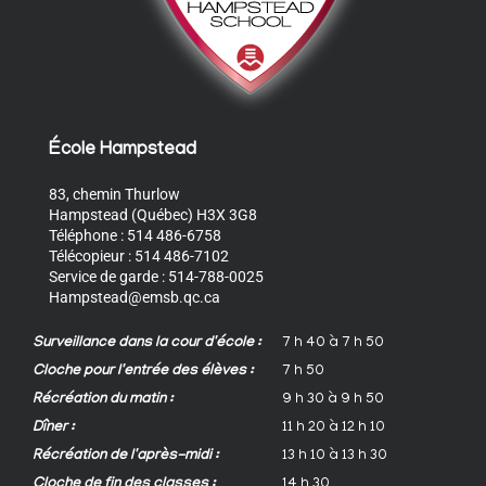
École Hampstead
83, chemin Thurlow
Hampstead (Québec) H3X 3G8
Téléphone : 514 486-6758
Télécopieur : 514 486-7102
Service de garde : 514-788-0025
Hampstead@emsb.qc.ca
Surveillance dans la cour d'école :
7 h 40 à 7 h 50
Cloche pour l'entrée des élèves :
7 h 50
Récréation du matin :
9 h 30 à 9 h 50
Dîner :
11 h 20 à 12 h 10
Récréation de l'après-midi :
13 h 10 à 13 h 30
Cloche de fin des classes :
14 h 30