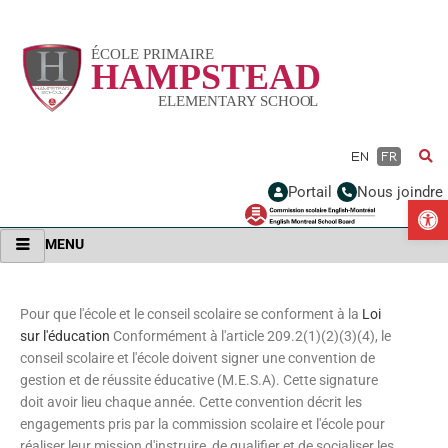
Vignette
EN
FR
Portail
Nous joindre
Ou
MENU
Pour que l'école et le conseil scolaire se conforment à la
Loi
sur l'éducation
Conformément à l'article 209.2(1)(2)(3)(4), le
conseil scolaire et l'école doivent signer une convention de
gestion et de réussite éducative (M.E.S.A). Cette signature
doit avoir lieu chaque année. Cette convention décrit les
engagements pris par la commission scolaire et l'école pour
réaliser leur mission d'instruire, de qualifier et de socialiser les