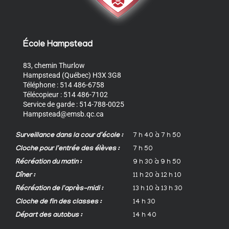
École Hampstead
83, chemin Thurlow
Hampstead (Québec) H3X 3G8
Téléphone : 514 486-6758
Télécopieur : 514 486-7102
Service de garde : 514-788-0025
Hampstead@emsb.qc.ca
Surveillance dans la cour d'école :
7 h 40 à 7 h 50
Cloche pour l'entrée des élèves :
7 h 50
Récréation du matin :
9 h 30 à 9 h 50
Dîner :
11 h 20 à 12 h 10
Récréation de l'après-midi :
13 h 10 à 13 h 30
Cloche de fin des classes :
14 h 30
Départ des autobus :
14 h 40