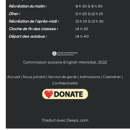
Récréation du matin :
9 h 30 à 9 h 50
Dîner :
11 h 20 à 12 h 10
Récréation de l'après-midi :
13 h 10 à 13 h 30
Cloche de fin des classes :
14 h 30
Départ des autobus :
14 h 40
Commission scolaire English-Montréal, 2022
Accueil
|
Nous joindre
|
Service de garde
|
Admissions
|
Calendrier
|
Confidentialité
Traduit avec DeepL.com