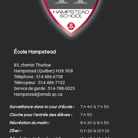
École Hampstead
83, chemin Thurlow
Hampstead (Québec) H3X 3G8
Téléphone : 514 486-6758
Télécopieur : 514 486-7102
Service de garde : 514-788-0025
Hampstead@emsb.qc.ca
Surveillance dans la cour d'école :
7 h 40 à 7 h 50
Cloche pour l'entrée des élèves :
7 h 50
Récréation du matin :
9 h 30 à 9 h 50
Dîner :
11 h 20 à 12 h 10