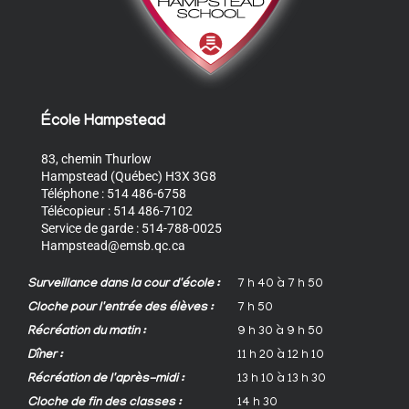
École Hampstead
83, chemin Thurlow
Hampstead (Québec) H3X 3G8
Téléphone : 514 486-6758
Télécopieur : 514 486-7102
Service de garde : 514-788-0025
Hampstead@emsb.qc.ca
Surveillance dans la cour d'école :
7 h 40 à 7 h 50
Cloche pour l'entrée des élèves :
7 h 50
Récréation du matin :
9 h 30 à 9 h 50
Dîner :
11 h 20 à 12 h 10
Récréation de l'après-midi :
13 h 10 à 13 h 30
Cloche de fin des classes :
14 h 30