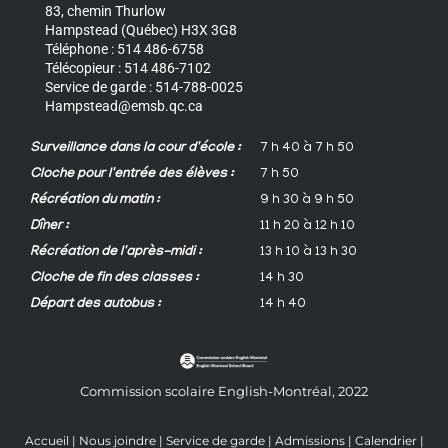
83, chemin Thurlow
Hampstead (Québec) H3X 3G8
Téléphone : 514 486-6758
Télécopieur : 514 486-7102
Service de garde : 514-788-0025
Hampstead@emsb.qc.ca
Surveillance dans la cour d'école :
7 h 40 à 7 h 50
Cloche pour l'entrée des élèves :
7 h 50
Récréation du matin :
9 h 30 à 9 h 50
Dîner :
11 h 20 à 12 h 10
Récréation de l'après-midi :
13 h 10 à 13 h 30
Cloche de fin des classes :
14 h 30
Départ des autobus :
14 h 40
Commission scolaire English-Montréal, 2022
Accueil
|
Nous joindre
|
Service de garde
|
Admissions
|
Calendrier
|