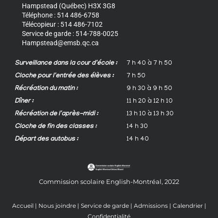
Hampstead (Québec) H3X 3G8
Téléphone : 514 486-6758
Télécopieur : 514 486-7102
Service de garde : 514-788-0025
Hampstead@emsb.qc.ca
Surveillance dans la cour d'école :
7 h 40 à 7 h 50
Cloche pour l'entrée des élèves :
7 h 50
Récréation du matin :
9 h 30 à 9 h 50
Dîner :
11 h 20 à 12 h 10
Récréation de l'après-midi :
13 h 10 à 13 h 30
Cloche de fin des classes :
14 h 30
Départ des autobus :
14 h 40
Commission scolaire English-Montréal, 2022
Accueil
|
Nous joindre
|
Service de garde
|
Admissions
|
Calendrier
|
Confidentialité