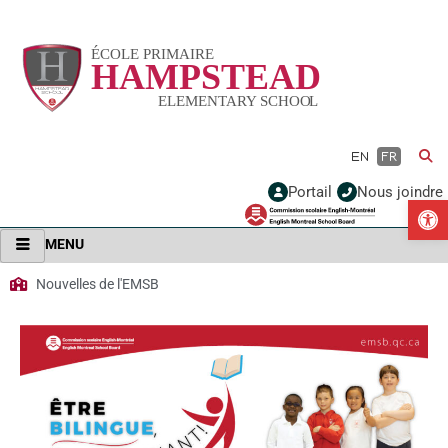
Vignette
EN
FR
Portail
Nous joindre
Ou
MENU
Nouvelles de l'EMSB