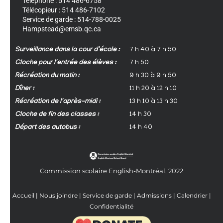
Téléphone : 514 486-6758
Télécopieur : 514 486-7102
Service de garde : 514-788-0025
Hampstead@emsb.qc.ca
Surveillance dans la cour d'école :
7 h 40 à 7 h 50
Cloche pour l'entrée des élèves :
7 h 50
Récréation du matin :
9 h 30 à 9 h 50
Dîner :
11 h 20 à 12 h 10
Récréation de l'après-midi :
13 h 10 à 13 h 30
Cloche de fin des classes :
14 h 30
Départ des autobus :
14 h 40
Commission scolaire English-Montréal, 2022
Accueil
|
Nous joindre
|
Service de garde
|
Admissions
|
Calendrier
|
Confidentialité