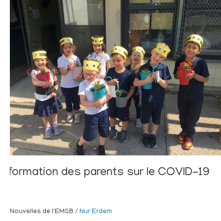
des
parents
sur
le
COVID-
19
Information des parents sur le COVID-19
Nouvelles de l'EMSB
/
Nur Erdem