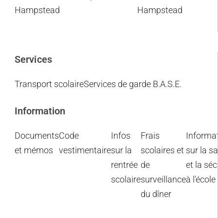
Hampstead
Hampstead
Services
Transport scolaire
Services de garde B.A.S.E.
Information
Documents
Code
Infos
Frais
Informa
et mémos
vestimentaire
sur la
scolaires et
sur la s
rentrée
de
et la séc
scolaire
surveillance
à l'école
du dîner